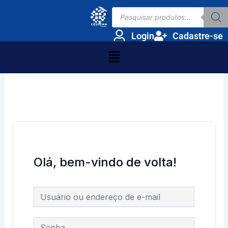
Ir
Pesquisar
para
produtos
o
Login
Cadastre-se
conteúdo
Menu
Olá, bem-vindo de volta!