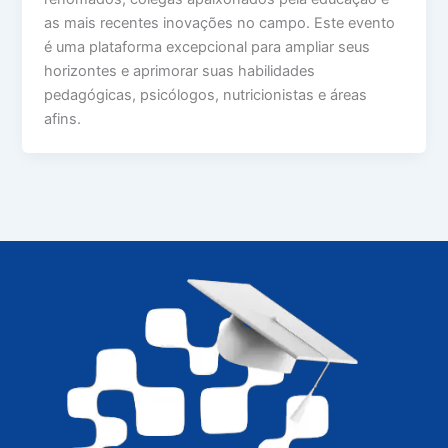
as mais recentes inovações no campo. Este evento
é uma plataforma excepcional para ampliar seus
horizontes e aprimorar suas habilidades
pedagógicas, psicólogos, nutricionistas e áreas
afins.