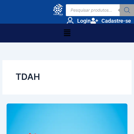
Ir
Pesquisar
para
produtos
o
Login
Cadastre-se
conteúdo
Menu
TDAH