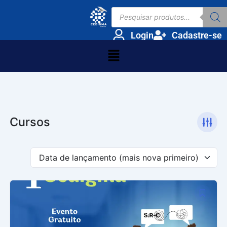
Ir
Pesquisar
para
produtos
o
Login
Cadastre-se
conteúdo
Menu
Cursos
Data de lançamento (mais nova primeiro)