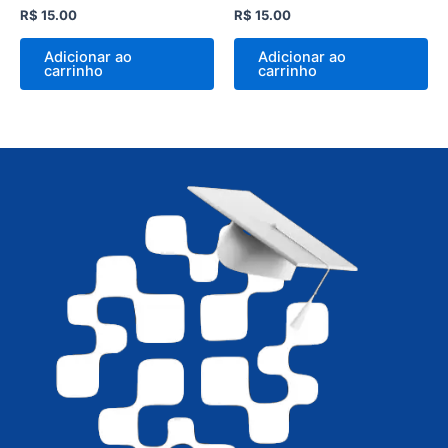
Avaliação
Avaliação
R$
15.00
R$
15.00
0
0
de
de
5
5
Adicionar ao
Adicionar ao
carrinho
carrinho